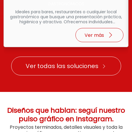
GASTRONÓMICOS
Ideales para bares, restaurantes o cualquier local
gastronómico que busque una presentación práctica,
higiénica y atractiva. Ofrecemos individuales
descartables en tamaños A3 (45 x 30 cm) y A4 (30 x
20 cm), impresos a todo color con excelente calidad.
Ver más
Podés optar por personalizar tu diseño o enviarnos el
archivo listo para imprimir. Estos individuales no solo
cumplen una función útil, sino que también son una
excelente herramienta de comunicación visual para
destacar tu menú, horarios o promociones. Incluí fotos
tentadoras, QR interactivos o lo que necesites para
Ver todas las soluciones
impactar a tus clientes desde la mesa. Consultanos
para recibir asesoramiento y presupuestos
personalizados.
Diseños que hablan: seguí nuestro
pulso gráfico en Instagram.
Proyectos terminados, detalles visuales y toda la